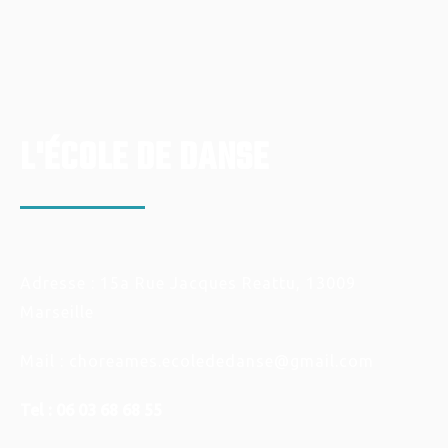
L'ÉCOLE DE DANSE
Adresse : 15a Rue Jacques Reattu, 13009
Marseille
Mail : choreames.ecolededanse@gmail.com
Tel : 06 03 68 68 55